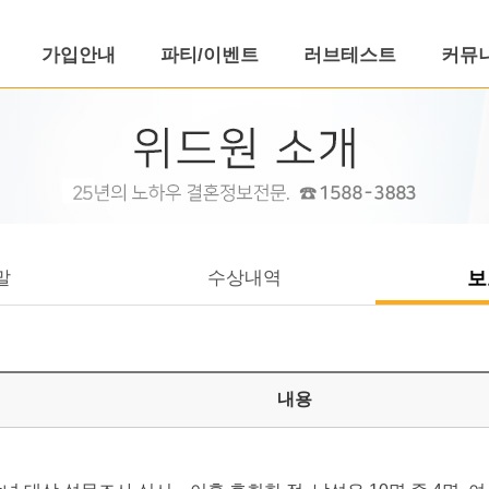
가입안내
파티/이벤트
러브테스트
커뮤
말
수상내역
보
내용