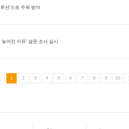
솔루션'으로 주목 받아
이 늦어진 이유’ 설문 조사 실시
1
2
3
4
5
6
7
8
9
10