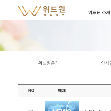
위드원 소개
위드원은?
인사
NO
매체