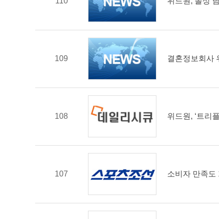
110
위드원, 돌싱 남
109
결혼정보회사 위
108
위드원, ‘트리
107
소비자 만족도 