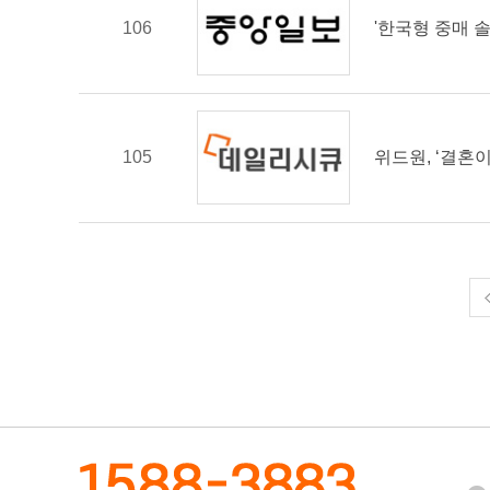
106
'한국형 중매 
105
위드원, ‘결혼