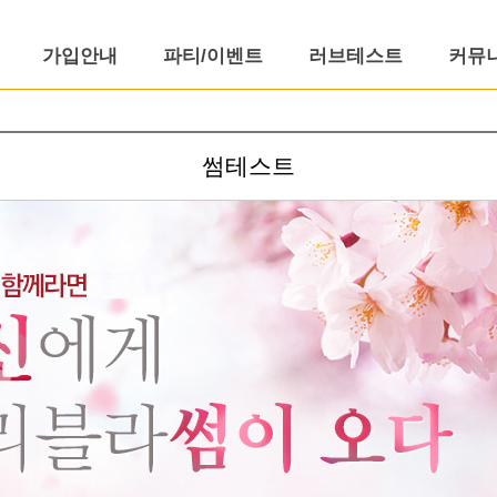
가입안내
파티/이벤트
러브테스트
커뮤
썸테스트