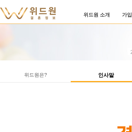
위드원 소개
가입
위드원은?
인사말